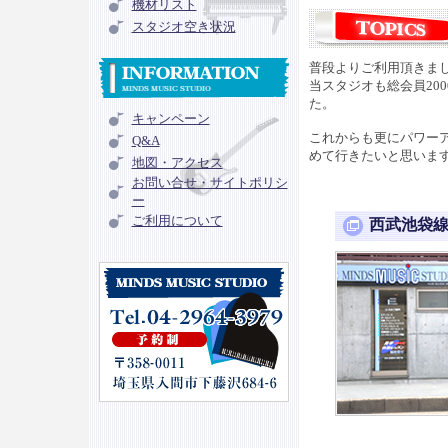
機材リスト
スタジオ空き状況
普段よりご利用頂き
当スタジオも総会員20
た。
キャンペーン
これからも更にパワー
Q&A
めて行きたいと思いま
地図・アクセス
お問い合せ・サイトポリシ
ー
ご利用について
西武池袋線